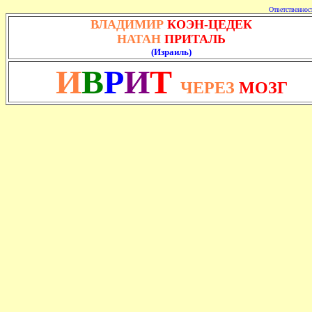
Ответственност
ВЛАДИМИР
КОЭН-ЦЕДЕК
НАТАН
ПРИТАЛЬ
(Израиль)
И
В
Р
И
Т
ЧЕРЕЗ
МОЗГ